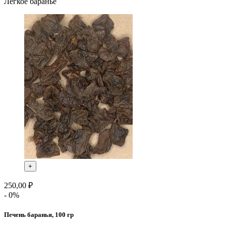
Легкое баранье
+
250,00 ₽
- 0%
Печень баранья, 100 гр